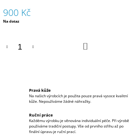
J
900 Kč
E
M
Měrná
Na dotaz
E
cena:
KARTOVÁ
PENĚŽENKA
DO
MINI
KOŠÍKU
350
Kč
Pravá kůže
Na našich výrobcích je použita pouze pravá vysoce kvalitní
kůže. Nepoužíváme žádné náhražky.
Ruční práce
Každému výrobku je věnována individuální péče. Při výrobě
používáme tradiční postupy. Vše od prvního střihu až po
finální úpravu je ruční prací.