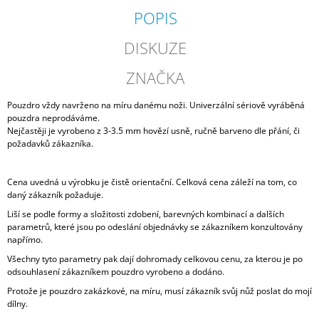
POPIS
DISKUZE
ZNAČKA
Pouzdro vždy navrženo na míru danému noži. Univerzální sériově vyráběná
pouzdra neprodáváme.
Nejčastěji je vyrobeno z 3-3.5 mm hovězí usně, ručně barveno dle přání, či
požadavků zákazníka.
Cena uvedná u výrobku je čistě orientační. Celková cena záleží na tom, co
daný zákazník požaduje.
Liší se podle formy a složitosti zdobení, barevných kombinací a dalších
parametrů, které jsou po odeslání objednávky se zákazníkem konzultovány
napřímo.
Všechny tyto parametry pak dají dohromady celkovou cenu, za kterou je po
odsouhlasení zákazníkem pouzdro vyrobeno a dodáno.
Protože je pouzdro zakázkové, na míru, musí zákazník svůj nůž poslat do mojí
dílny.