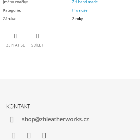
Jméno značky
:
ZH hand made
Kategorie
:
Pro nože
Záruka
:
2 roky
ZEPTAT SE
SDÍLET
Z
Á
KONTAKT
P
A
shop@zhleatherworks.cz
T
Í