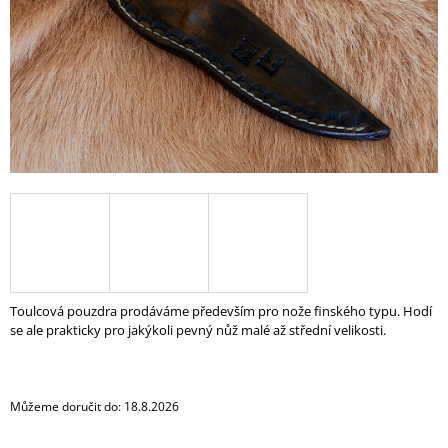
A
J
Í
T
?
HLEDAT
D
Toulcová pouzdra prodáváme především pro nože finského typu. Hodí
O
se ale prakticky pro jakýkoli pevný nůž malé až střední velikosti.
P
O
R
U
Můžeme doručit do:
18.8.2026
Č
U