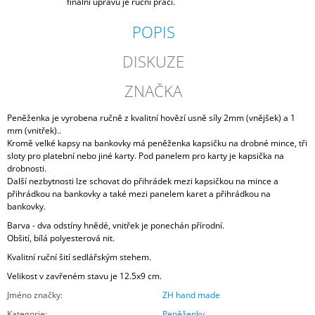
finální úpravu je ruční prací.
POPIS
DISKUZE
ZNAČKA
Peněženka je vyrobena ručně z kvalitní hovězí usně
síly 2mm (vnějšek) a 1
mm (vnitřek)..
Kromě velké kapsy na bankovky má peněženka kapsičku na drobné mince, tři
sloty pro platební nebo jiné karty. Pod panelem pro karty je kapsička na
drobnosti.
Další nezbytnosti lze schovat do přihrádek mezi kapsičkou na mince a
přihrádkou na bankovky a také mezi panelem karet a přihrádkou na
bankovky.
Barva - dva odstíny hnědé, vnitřek je ponechán přírodní.
Obšití, bílá polyesterová nit.
Kvalitní ruční šití sedlářským stehem.
Velikost v zavřeném stavu je 12.5x9 cm.
Jméno značky
:
ZH hand made
Kategorie
:
Peněženky