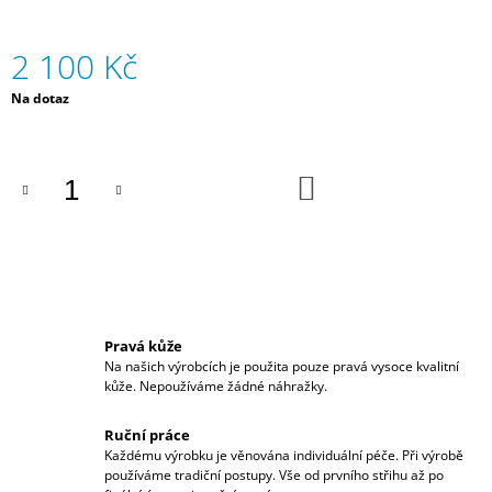
J
E
2 100 Kč
M
E
Měrná
Na dotaz
cena:
TOULCOVÉ
POUZDRO
900
DO
KOŠÍKU
Kč
Pravá kůže
Na našich výrobcích je použita pouze pravá vysoce kvalitní
kůže. Nepoužíváme žádné náhražky.
Ruční práce
Každému výrobku je věnována individuální péče. Při výrobě
používáme tradiční postupy. Vše od prvního střihu až po