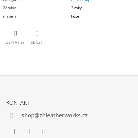
Záruka
:
2 roky
materiál
:
kůže
ZEPTAT SE
SDÍLET
Z
Á
KONTAKT
P
A
shop@zhleatherworks.cz
T
Í