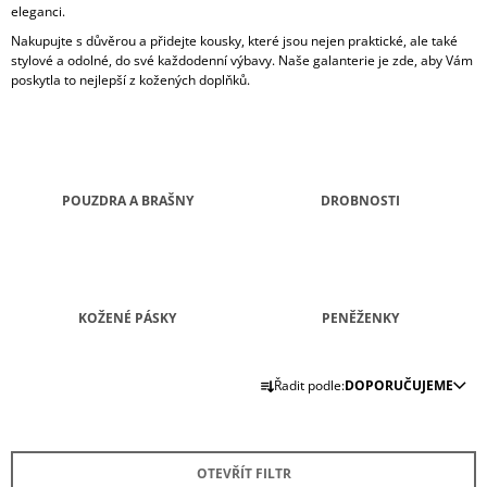
eleganci.
J
E
Nakupujte s důvěrou a přidejte kousky, které jsou nejen praktické, ale také
M
stylové a odolné, do své každodenní výbavy. Naše galanterie je zde, aby Vám
E
poskytla to nejlepší z kožených doplňků.
MINCOVKA
FOLD
400
Kč
POUZDRA A BRAŠNY
DROBNOSTI
KOŽENÉ PÁSKY
PENĚŽENKY
Ř
Řadit podle:
DOPORUČUJEME
A
Z
E
OTEVŘÍT FILTR