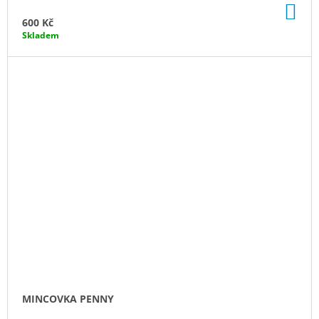
DO
KO
600 Kč
Skladem
MINCOVKA PENNY