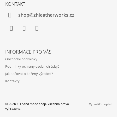
Á
V
KONTAKT
Ý
P
P
A
shop@zhleatherworks.cz
I
S
T
U
Í
Facebook
Facebook
WhatsApp
Messenger
INFORMACE PRO VÁS
Obchodní podmínky
Podmínky ochrany osobních údajů
Jak pečovat o kožený výrobek?
Kontakty
© 2026 ZH hand made shop. Všechna práva
Vytvořil Shoptet
vyhrazena.