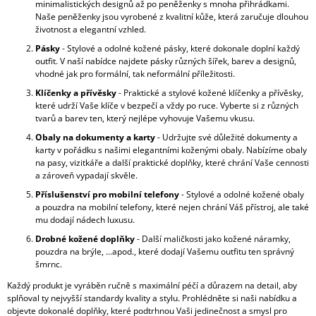
minimalistických designů až po peněženky s mnoha přihrádkami.
A
Naše peněženky jsou vyrobené z kvalitní kůže, která zaručuje dlouhou
životnost a elegantní vzhled.
J
Pásky
- Stylové a odolné kožené pásky, které dokonale doplní každý
Í
outfit. V naší nabídce najdete pásky různých šířek, barev a designů,
T
vhodné jak pro formální, tak neformální příležitosti.
?
Klíčenky a přívěsky
- Praktické a stylové kožené klíčenky a přívěsky,
které udrží Vaše klíče v bezpečí a vždy po ruce. Vyberte si z různých
tvarů a barev ten, který nejlépe vyhovuje Vašemu vkusu.
Obaly na dokumenty a karty
- Udržujte své důležité dokumenty a
karty v pořádku s našimi elegantními koženými obaly. Nabízíme obaly
HLEDAT
na pasy, vizitkáře a další praktické doplňky, které chrání Vaše cennosti
a zároveň vypadají skvěle.
Příslušenství pro mobilní telefony
- Stylové a odolné kožené obaly
a pouzdra na mobilní telefony, které nejen chrání Váš přístroj, ale také
D
mu dodají nádech luxusu.
O
Drobné kožené doplňky
- Další maličkosti jako kožené náramky,
P
pouzdra na brýle, ...apod., které dodají Vašemu outfitu ten správný
O
šmrnc.
R
Každý produkt je vyráběn ručně s maximální péčí a důrazem na detail, aby
U
splňoval ty nejvyšší standardy kvality a stylu. Prohlédněte si naši nabídku a
Č
objevte dokonalé doplňky, které podtrhnou Vaši jedinečnost a smysl pro
U