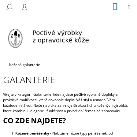
K
Přejít
NÁKUP
M
HLEDAT
na
KOŠÍK
O
PŘIHLÁŠENÍ
ZPĚT
ZPĚT
obsah
Š
Í
C
K
O
P
O
T
Domů
Kožená galanterie
Ř
GALANTERIE
E
B
Vítejte v kategorii Galanterie, kde najdete pečlivě vybrané doplňky a
U
praktické maličkosti, které dokonale doplní Váš styl a usnadní Vám
J
každodenní život. Naše nabídka zahrnuje širokou škálu kožených výrobků,
E
které kombinují eleganci, funkčnost a prvotřídní řemeslné zpracování.
CO ZDE NAJDETE?
T
E
Kožené peněženky
- Nabízíme různé typy peněženek, od
N