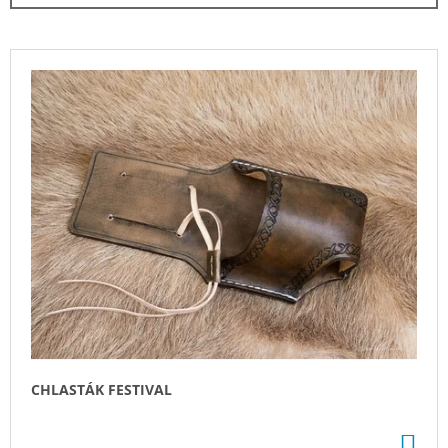
N
Í
P
V
R
Ý
O
P
D
I
U
S
K
P
T
R
Ů
O
D
U
K
T
Ů
CHLASTÁK FESTIVAL
DO